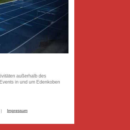
tivitäten außerhalb des
zu Events in und um Edenkoben
Impressum
|